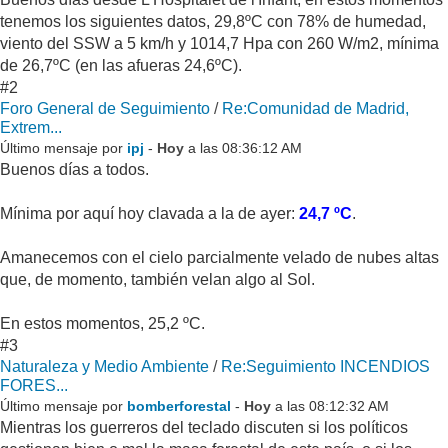
tenemos los siguientes datos, 29,8ºC con 78% de humedad,
viento del SSW a 5 km/h y 1014,7 Hpa con 260 W/m2, mínima
de 26,7ºC (en las afueras 24,6ºC).
#2
Foro General de Seguimiento
/
Re:Comunidad de Madrid,
Extrem...
Último mensaje por
ipj
-
Hoy
a las 08:36:12 AM
Buenos días a todos.
Mínima por aquí hoy clavada a la de ayer:
24,7 ºC
.
Amanecemos con el cielo parcialmente velado de nubes altas
que, de momento, también velan algo al Sol.
En estos momentos, 25,2 ºC.
#3
Naturaleza y Medio Ambiente
/
Re:Seguimiento INCENDIOS
FORES...
Último mensaje por
bomberforestal
-
Hoy
a las 08:12:32 AM
Mientras los guerreros del teclado discuten si los políticos