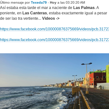
Último mensaje por
Texeda79
-
Hoy
a las 03:20:20 AM
Así estaba esta tarde el mar a naciente de
Las Palmas
. A
poniente, en
Las Canteras
, estaba exactamente igual a pesar
de ser lao tra vertiente...
Videos ->
https://www.facebook.com/100000876375669/videos/pcb.31
https://www.facebook.com/100000876375669/videos/pcb.31