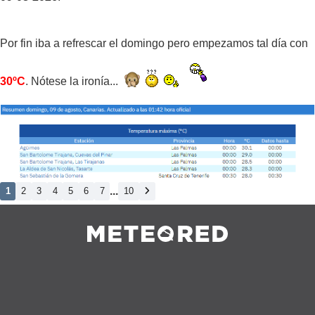
Por fin iba a refrescar el domingo pero empezamos tal día con
30ºC
. Nótese la ironía...
...
1
2
3
4
5
6
7
10