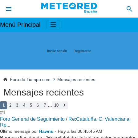
Menú Principal
Iniciar sesión
Registrarse
Foro de Tiempo.com
Mensajes recientes
Mensajes recientes
...
1
2
3
4
5
6
7
10
#1
Foro General de Seguimiento
/
Re:Cataluña, C. Valenciana,
Re...
Último mensaje por
Hawnu
-
Hoy
a las 08:45:45 AM
Buenos días desde L'Hospitalet de l'Infant, en estos momentos