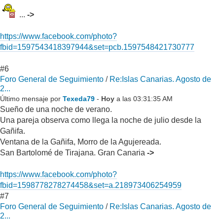
...
->
https://www.facebook.com/photo?
fbid=1597543418397944&set=pcb.1597548421730777
#6
Foro General de Seguimiento
/
Re:Islas Canarias. Agosto de
2...
Último mensaje por
Texeda79
-
Hoy
a las 03:31:35 AM
Sueño de una noche de verano.
Una pareja observa como llega la noche de julio desde la
Gañifa.
Ventana de la Gañifa, Morro de la Agujereada.
San Bartolomé de Tirajana. Gran Canaria
->
https://www.facebook.com/photo?
fbid=1598778278274458&set=a.218973406254959
#7
Foro General de Seguimiento
/
Re:Islas Canarias. Agosto de
2...