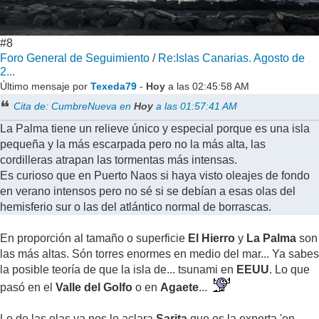
#8
Foro General de Seguimiento
/
Re:Islas Canarias. Agosto de
2...
Último mensaje por
Texeda79
-
Hoy
a las 02:45:58 AM
Cita de: CumbreNueva en
Hoy
a las 01:57:41 AM
La Palma tiene un relieve único y especial porque es una isla
pequeña y la más escarpada pero no la más alta, las
cordilleras atrapan las tormentas más intensas.
Es curioso que en Puerto Naos si haya visto oleajes de fondo
en verano intensos pero no sé si se debían a esas olas del
hemisferio sur o las del atlántico normal de borrascas.
En proporción al tamaño o superficie
El Hierro
y
La Palma
son
las más altas. Són torres enormes en medio del mar... Ya sabes
la posible teoría de que la isla de... tsunami en
EEUU
. Lo que
pasó en el
Valle del Golfo
o en
Agaete
...
Lo de las olas ya nos lo aclara
Sarita
que es la experta 'en