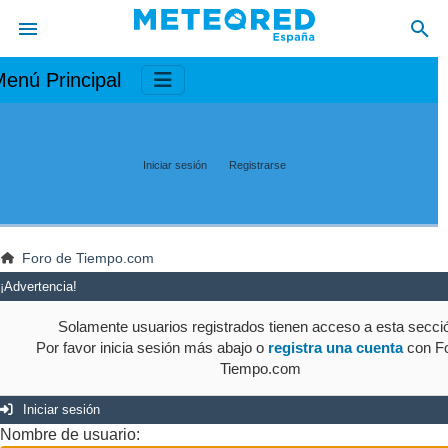
enú Principal
Iniciar sesión
Registrarse
Foro de Tiempo.com
¡Advertencia!
Solamente usuarios registrados tienen acceso a esta secci
Por favor inicia sesión más abajo o
registra una cuenta
con Fo
Tiempo.com
Iniciar sesión
Nombre de usuario: