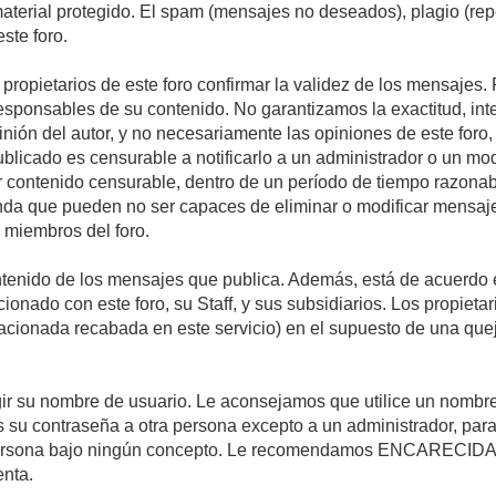
 material protegido. El spam (mensajes no deseados), plagio (r
ste foro.
s propietarios de este foro confirmar la validez de los mensaje
esponsables de su contenido. No garantizamos la exactitud, int
ón del autor, y no necesariamente las opiniones de este foro, su
licado es censurable a notificarlo a un administrador o un mode
ar contenido censurable, dentro de un período de tiempo razonab
enda que pueden no ser capaces de eliminar o modificar mensaje
s miembros del foro.
tenido de los mensajes que publica. Además, está de acuerdo e
acionado con este foro, su Staff, y sus subsidiarios. Los propiet
relacionada recabada en este servicio) en el supuesto de una qu
elegir su nombre de usuario. Le aconsejamos que utilice un nomb
s su contraseña a otra persona excepto a un administrador, para
ersona bajo ningún concepto. Le recomendamos ENCARECIDA
enta.