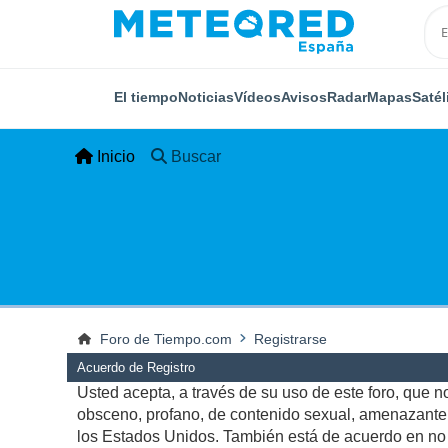
El tiempo
Noticias
Vídeos
Avisos
Radar
Mapas
Satél
Inicio
Buscar
Foro de Tiempo.com
Registrarse
Acuerdo de Registro
Usted acepta, a través de su uso de este foro, que no 
obsceno, profano, de contenido sexual, amenazante, q
los Estados Unidos. También está de acuerdo en no p