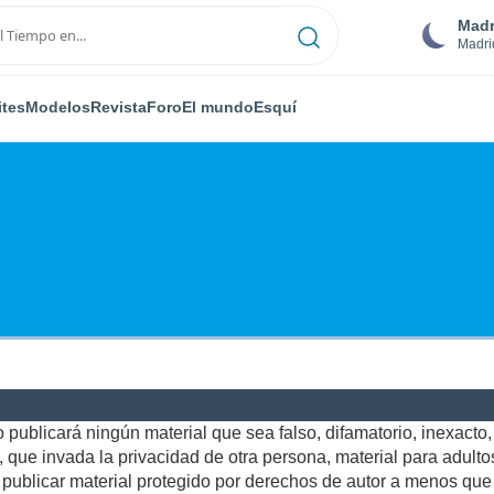
Madr
Madri
ites
Modelos
Revista
Foro
El mundo
Esquí
publicará ningún material que sea falso, difamatorio, inexacto, a
ue invada la privacidad de otra persona, material para adultos,
ublicar material protegido por derechos de autor a menos que u