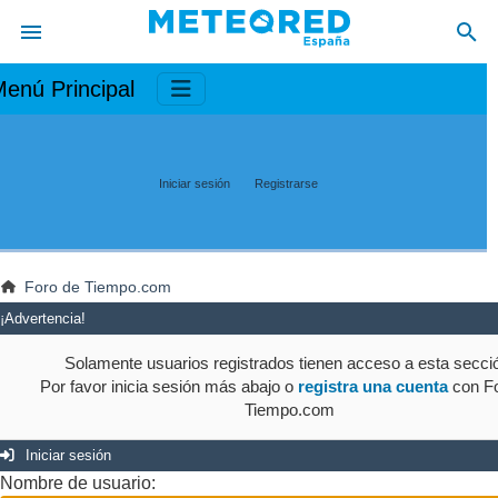
enú Principal
Iniciar sesión
Registrarse
Foro de Tiempo.com
¡Advertencia!
Solamente usuarios registrados tienen acceso a esta secci
Por favor inicia sesión más abajo o
registra una cuenta
con Fo
Tiempo.com
Iniciar sesión
Nombre de usuario: