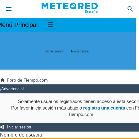
enú Principal
Iniciar sesión
Registrarse
Foro de Tiempo.com
¡Advertencia!
Solamente usuarios registrados tienen acceso a esta secci
Por favor inicia sesión más abajo o
registra una cuenta
con Fo
Tiempo.com
Iniciar sesión
Nombre de usuario: