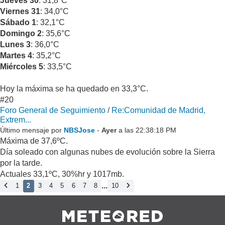
Jueves 30
: 31,8°C
Viernes 31
: 34,0°C
Sábado 1
: 32,1°C
Domingo 2
: 35,6°C
Lunes 3
: 36,0°C
Martes 4
: 35,2°C
Miércoles 5
: 33,5°C
Hoy la máxima se ha quedado en 33,3°C.
#20
Foro General de Seguimiento
/
Re:Comunidad de Madrid,
Extrem...
Último mensaje por
NBSJose
-
Ayer
a las 22:38:18 PM
Máxima de 37,6ºC.
Día soleado con algunas nubes de evolución sobre la Sierra
por la tarde.
Actuales 33,1ºC, 30%hr y 1017mb.
...
1
2
3
4
5
6
7
8
10