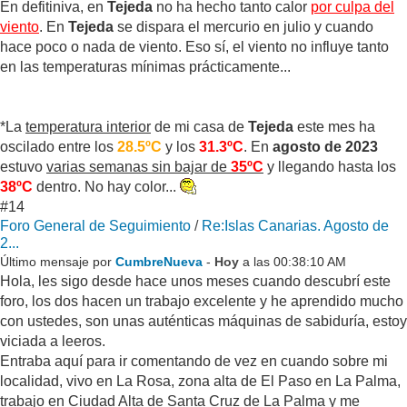
En defitiniva, en
Tejeda
no ha hecho tanto calor
por culpa del
viento
. En
Tejeda
se dispara el mercurio en julio y cuando
hace poco o nada de viento. Eso sí, el viento no influye tanto
en las temperaturas mínimas prácticamente...
*La
temperatura interior
de mi casa de
Tejeda
este mes ha
oscilado entre los
28.5ºC
y los
31.3ºC
. En
agosto de 2023
estuvo
varias semanas sin bajar de
35ºC
y llegando hasta los
38ºC
dentro. No hay color...
#14
Foro General de Seguimiento
/
Re:Islas Canarias. Agosto de
2...
Último mensaje por
CumbreNueva
-
Hoy
a las 00:38:10 AM
Hola, les sigo desde hace unos meses cuando descubrí este
foro, los dos hacen un trabajo excelente y he aprendido mucho
con ustedes, son unas auténticas máquinas de sabiduría, estoy
viciada a leeros.
Entraba aquí para ir comentando de vez en cuando sobre mi
localidad, vivo en La Rosa, zona alta de El Paso en La Palma,
trabajo en Ciudad Alta de Santa Cruz de La Palma y me