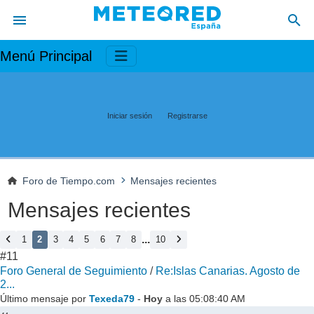
Menú Principal
Iniciar sesión
Registrarse
Foro de Tiempo.com
Mensajes recientes
Mensajes recientes
...
1
2
3
4
5
6
7
8
10
#11
Foro General de Seguimiento
/
Re:Islas Canarias. Agosto de
2...
Último mensaje por
Texeda79
-
Hoy
a las 05:08:40 AM