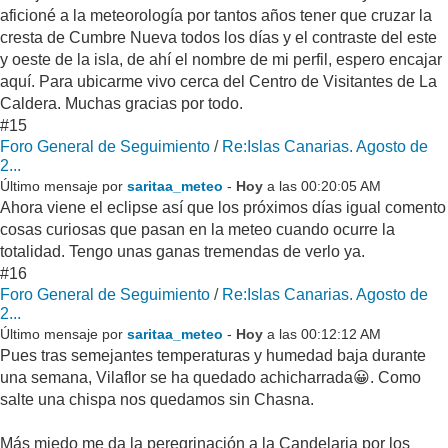
aficioné a la meteorología por tantos años tener que cruzar la
cresta de Cumbre Nueva todos los días y el contraste del este
y oeste de la isla, de ahí el nombre de mi perfil, espero encajar
aquí. Para ubicarme vivo cerca del Centro de Visitantes de La
Caldera. Muchas gracias por todo.
#15
Foro General de Seguimiento
/
Re:Islas Canarias. Agosto de
2...
Último mensaje por
saritaa_meteo
-
Hoy
a las 00:20:05 AM
Ahora viene el eclipse así que los próximos días igual comento
cosas curiosas que pasan en la meteo cuando ocurre la
totalidad. Tengo unas ganas tremendas de verlo ya.
#16
Foro General de Seguimiento
/
Re:Islas Canarias. Agosto de
2...
Último mensaje por
saritaa_meteo
-
Hoy
a las 00:12:12 AM
Pues tras semejantes temperaturas y humedad baja durante
una semana, Vilaflor se ha quedado achicharrada😀. Como
salte una chispa nos quedamos sin Chasna.
Más miedo me da la peregrinación a la Candelaria por los