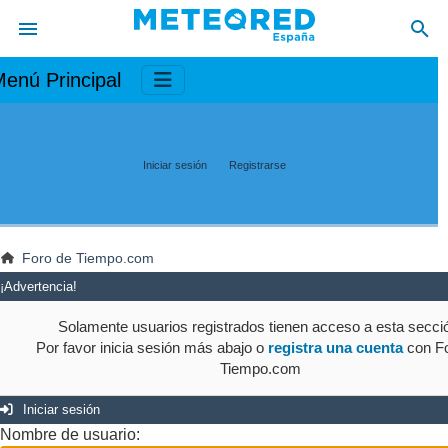
enú Principal
Iniciar sesión
Registrarse
Foro de Tiempo.com
¡Advertencia!
Solamente usuarios registrados tienen acceso a esta secci
Por favor inicia sesión más abajo o
registra una cuenta
con Fo
Tiempo.com
Iniciar sesión
Nombre de usuario: