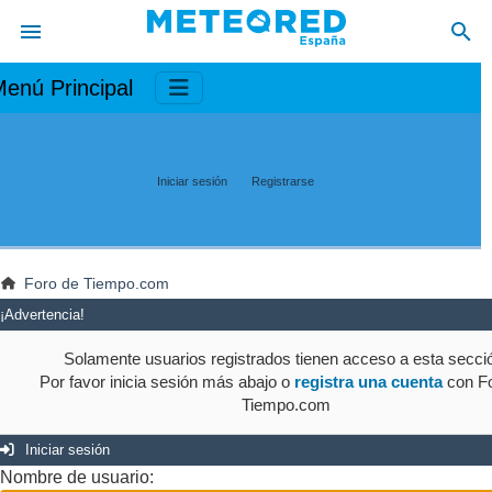
enú Principal
Iniciar sesión
Registrarse
Foro de Tiempo.com
¡Advertencia!
Solamente usuarios registrados tienen acceso a esta secci
Por favor inicia sesión más abajo o
registra una cuenta
con Fo
Tiempo.com
Iniciar sesión
Nombre de usuario: