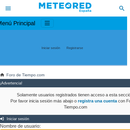
enú Principal
Iniciar sesión
Registrarse
Foro de Tiempo.com
¡Advertencia!
Solamente usuarios registrados tienen acceso a esta secci
Por favor inicia sesión más abajo o
registra una cuenta
con Fo
Tiempo.com
Iniciar sesión
Nombre de usuario: