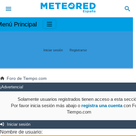
enú Principal
Iniciar sesión
Registrarse
Foro de Tiempo.com
¡Advertencia!
Solamente usuarios registrados tienen acceso a esta secci
Por favor inicia sesión más abajo o
registra una cuenta
con Fo
Tiempo.com
Iniciar sesión
Nombre de usuario: