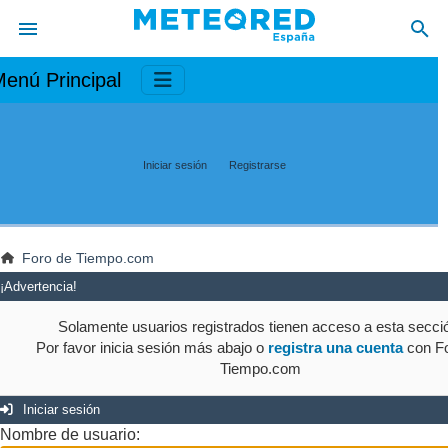
enú Principal
Iniciar sesión
Registrarse
Foro de Tiempo.com
¡Advertencia!
Solamente usuarios registrados tienen acceso a esta secci
Por favor inicia sesión más abajo o
registra una cuenta
con Fo
Tiempo.com
Iniciar sesión
Nombre de usuario: