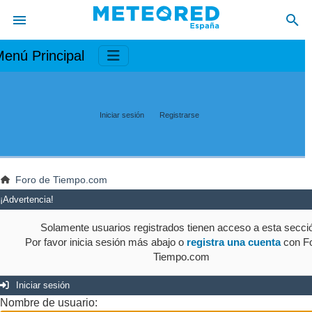
enú Principal
Iniciar sesión
Registrarse
Foro de Tiempo.com
¡Advertencia!
Solamente usuarios registrados tienen acceso a esta secci
Por favor inicia sesión más abajo o
registra una cuenta
con Fo
Tiempo.com
Iniciar sesión
Nombre de usuario: