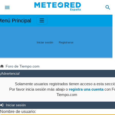
enú Principal
Iniciar sesión
Registrarse
Foro de Tiempo.com
¡Advertencia!
Solamente usuarios registrados tienen acceso a esta secci
Por favor inicia sesión más abajo o
registra una cuenta
con Fo
Tiempo.com
Iniciar sesión
Nombre de usuario: