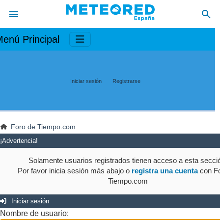
enú Principal
Iniciar sesión
Registrarse
Foro de Tiempo.com
¡Advertencia!
Solamente usuarios registrados tienen acceso a esta secci
Por favor inicia sesión más abajo o
registra una cuenta
con Fo
Tiempo.com
Iniciar sesión
Nombre de usuario: