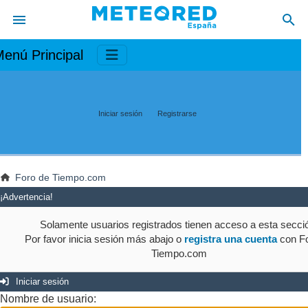
enú Principal
Iniciar sesión
Registrarse
Foro de Tiempo.com
¡Advertencia!
Solamente usuarios registrados tienen acceso a esta secci
Por favor inicia sesión más abajo o
registra una cuenta
con Fo
Tiempo.com
Iniciar sesión
Nombre de usuario: