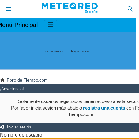
enú Principal
Iniciar sesión
Registrarse
Foro de Tiempo.com
¡Advertencia!
Solamente usuarios registrados tienen acceso a esta secci
Por favor inicia sesión más abajo o
registra una cuenta
con Fo
Tiempo.com
Iniciar sesión
Nombre de usuario: