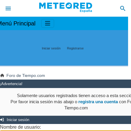
enú Principal
Iniciar sesión
Registrarse
Foro de Tiempo.com
¡Advertencia!
Solamente usuarios registrados tienen acceso a esta secci
Por favor inicia sesión más abajo o
registra una cuenta
con Fo
Tiempo.com
Iniciar sesión
Nombre de usuario: