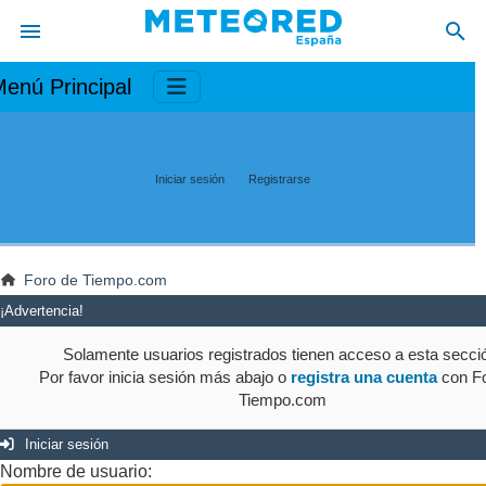
enú Principal
Iniciar sesión
Registrarse
Foro de Tiempo.com
¡Advertencia!
Solamente usuarios registrados tienen acceso a esta secci
Por favor inicia sesión más abajo o
registra una cuenta
con Fo
Tiempo.com
Iniciar sesión
Nombre de usuario: