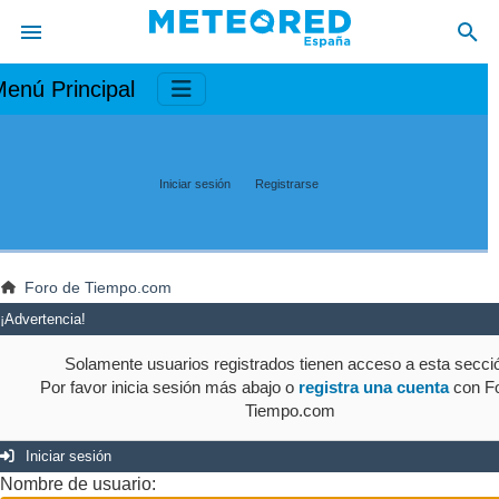
enú Principal
Iniciar sesión
Registrarse
Foro de Tiempo.com
¡Advertencia!
Solamente usuarios registrados tienen acceso a esta secci
Por favor inicia sesión más abajo o
registra una cuenta
con Fo
Tiempo.com
Iniciar sesión
Nombre de usuario: