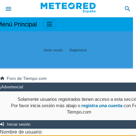
enú Principal
Iniciar sesión
Registrarse
Foro de Tiempo.com
¡Advertencia!
Solamente usuarios registrados tienen acceso a esta secci
Por favor inicia sesión más abajo o
registra una cuenta
con Fo
Tiempo.com
Iniciar sesión
Nombre de usuario: