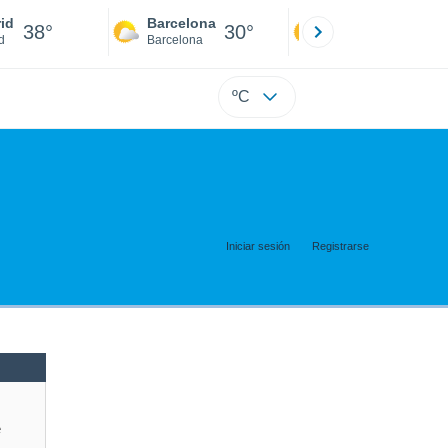
id
Barcelona
Sevilla
38°
30°
41°
d
Barcelona
Sevilla
ºC
Iniciar sesión
Registrarse
e