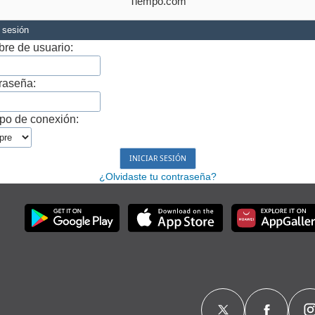
Tiempo.com
r sesión
re de usuario:
raseña:
po de conexión:
¿Olvidaste tu contraseña?