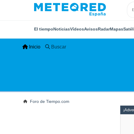
El tiempo
Noticias
Vídeos
Avisos
Radar
Mapas
Satél
Inicio
Buscar
Foro de Tiempo.com
¡Adver