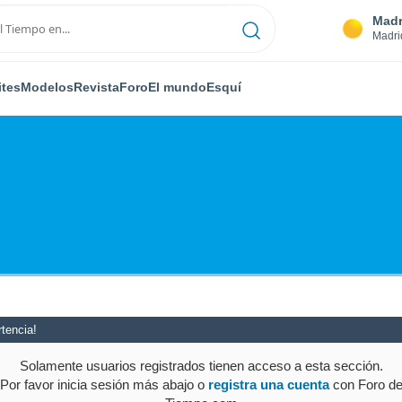
Madr
Madri
ites
Modelos
Revista
Foro
El mundo
Esquí
tencia!
Solamente usuarios registrados tienen acceso a esta sección.
Por favor inicia sesión más abajo o
registra una cuenta
con Foro d