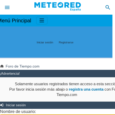
enú Principal
Iniciar sesión
Registrarse
Foro de Tiempo.com
¡Advertencia!
Solamente usuarios registrados tienen acceso a esta secci
Por favor inicia sesión más abajo o
registra una cuenta
con Fo
Tiempo.com
Iniciar sesión
Nombre de usuario: