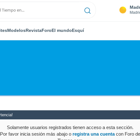
Madr
Madri
ites
Modelos
Revista
Foro
El mundo
Esquí
tencia!
Solamente usuarios registrados tienen acceso a esta sección.
Por favor inicia sesión más abajo o
registra una cuenta
con Foro d