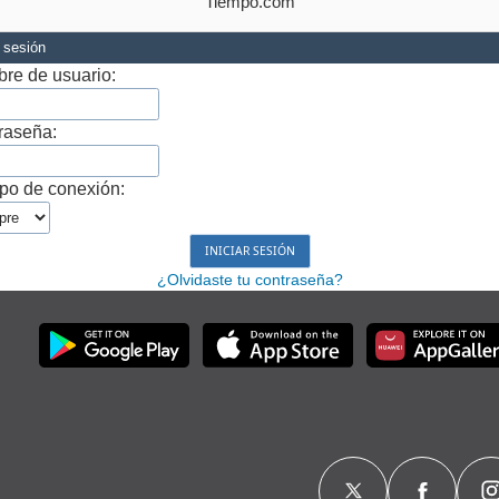
Tiempo.com
r sesión
re de usuario:
raseña:
po de conexión:
¿Olvidaste tu contraseña?