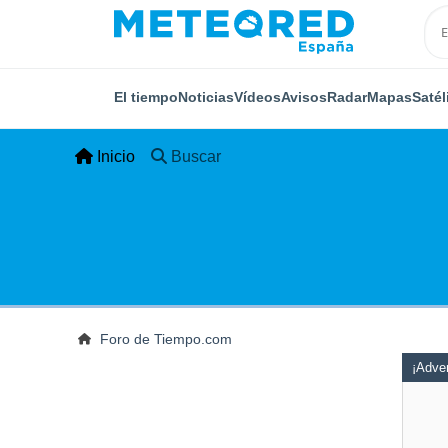
El tiempo
Noticias
Vídeos
Avisos
Radar
Mapas
Satél
Inicio
Buscar
Foro de Tiempo.com
¡Adver