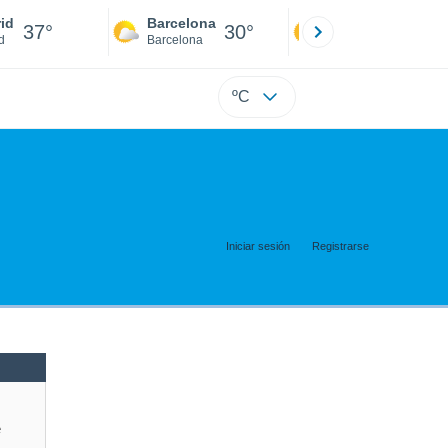
id
Barcelona
Sevilla
37°
30°
40°
d
Barcelona
Sevilla
ºC
Iniciar sesión
Registrarse
e