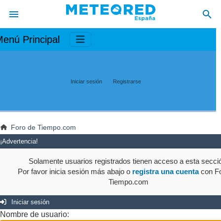
enú Principal
Iniciar sesión
Registrarse
Foro de Tiempo.com
¡Advertencia!
Solamente usuarios registrados tienen acceso a esta secci
Por favor inicia sesión más abajo o
registra una cuenta
con Fo
Tiempo.com
Iniciar sesión
Nombre de usuario: