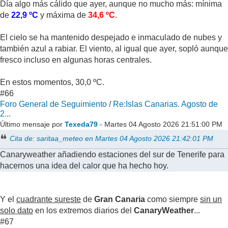
Día algo más cálido que ayer, aunque no mucho más: mínima
de
22,9 ºC
y máxima de
34,6 ºC
.
El cielo se ha mantenido despejado e inmaculado de nubes y
también azul a rabiar. El viento, al igual que ayer, sopló aunque
fresco incluso en algunas horas centrales.
En estos momentos, 30,0 ºC.
#66
Foro General de Seguimiento
/
Re:Islas Canarias. Agosto de
2...
Último mensaje por
Texeda79
- Martes 04 Agosto 2026 21:51:00 PM
Cita de: saritaa_meteo en Martes 04 Agosto 2026 21:42:01 PM
Canaryweather añadiendo estaciones del sur de Tenerife para
hacernos una idea del calor que ha hecho hoy.
Y el
cuadrante sureste
de
Gran Canaria
como siempre
sin un
solo dato
en los extremos diarios del
CanaryWeather
...
#67