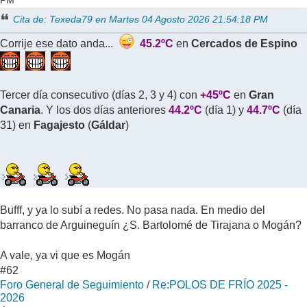
Cita de: Texeda79 en Martes 04 Agosto 2026 21:54:18 PM
Corrije ese dato anda...
45.2ºC
en
Cercados de Espino
Tercer día consecutivo (días 2, 3 y 4) con
+45ºC
en
Gran
Canaria
. Y los dos días anteriores
44.2ºC
(día 1) y
44.7ºC
(día
31) en
Fagajesto
(
Gáldar
)
Bufff, y ya lo subí a redes. No pasa nada. En medio del
barranco de Arguineguín ¿S. Bartolomé de Tirajana o Mogán?
A vale, ya vi que es Mogán
#62
Foro General de Seguimiento
/
Re:POLOS DE FRÍO 2025 -
2026