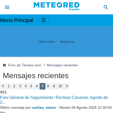
Menú Principal
Iniciar sesión
Registrarse
Foro de Tiempo.com
Mensajes recientes
Mensajes recientes
1
2
3
4
5
6
7
8
9
10
#61
Foro General de Seguimiento
/
Re:Islas Canarias. Agosto de
2...
Último mensaje por
saritaa_meteo
- Martes 04 Agosto 2026 22:40:04
PM