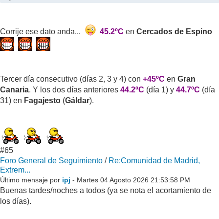
Corrije ese dato anda...
45.2ºC
en
Cercados de Espino
Tercer día consecutivo (días 2, 3 y 4) con
+45ºC
en
Gran
Canaria
. Y los dos días anteriores
44.2ºC
(día 1) y
44.7ºC
(día
31) en
Fagajesto
(
Gáldar
).
#65
Foro General de Seguimiento
/
Re:Comunidad de Madrid,
Extrem...
Último mensaje por
ipj
- Martes 04 Agosto 2026 21:53:58 PM
Buenas tardes/noches a todos (ya se nota el acortamiento de
los días).