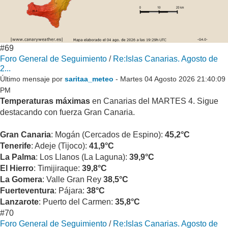
#69
Foro General de Seguimiento
/
Re:Islas Canarias. Agosto de
2...
Último mensaje por
saritaa_meteo
- Martes 04 Agosto 2026 21:40:09
PM
Temperaturas máximas
en Canarias del MARTES 4. Sigue
destacando con fuerza Gran Canaria.
Gran Canaria
: Mogán (Cercados de Espino):
45,2°C
Tenerife
: Adeje (Tijoco):
41,9°C
La Palma
: Los Llanos (La Laguna):
39,9°C
El Hierro
: Timijiraque:
39,8°C
La Gomera
: Valle Gran Rey
38,5°C
Fuerteventura
: Pájara:
38°C
Lanzarote
: Puerto del Carmen:
35,8°C
#70
Foro General de Seguimiento
/
Re:Islas Canarias. Agosto de