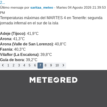
2...
Último mensaje por
saritaa_meteo
- Martes 04 Agosto 2026 21:39:53
PM
Temperaturas máximas del MARTES 4 en Tenerife: segunda
jornada infernal en el sur de la isla
Adeje (Tijoco)
: 41,9°C
Arona
: 41,3°C
Arona (Valle de San Lorenzo)
: 40,8°C
Fasnia
: 40,3°C
Vilaflor (La Escalona)
: 39,8°C
Guía de Isora
: 39,2°C
1
2
3
4
5
6
7
8
9
10