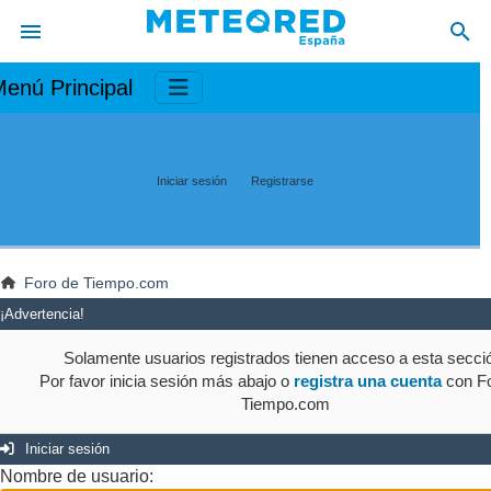
enú Principal
Iniciar sesión
Registrarse
Foro de Tiempo.com
¡Advertencia!
Solamente usuarios registrados tienen acceso a esta secci
Por favor inicia sesión más abajo o
registra una cuenta
con Fo
Tiempo.com
Iniciar sesión
Nombre de usuario: