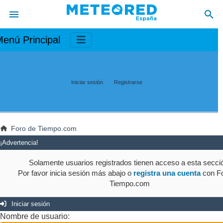
enú Principal
Iniciar sesión
Registrarse
Foro de Tiempo.com
¡Advertencia!
Solamente usuarios registrados tienen acceso a esta secci
Por favor inicia sesión más abajo o
registra una cuenta
con Fo
Tiempo.com
Iniciar sesión
Nombre de usuario: