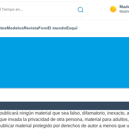
Madr
Madri
ites
Modelos
Revista
Foro
El mundo
Esquí
ublicará ningún material que sea falso, difamatorio, inexacto, ab
e invada la privacidad de otra persona, material para adultos, o
blicar material protegido por derechos de autor a menos que us