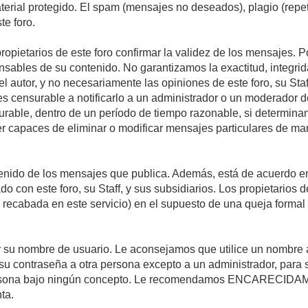
material protegido. El spam (mensajes no deseados), plagio (re
te foro.
propietarios de este foro confirmar la validez de los mensajes.
sables de su contenido. No garantizamos la exactitud, integrid
autor, y no necesariamente las opiniones de este foro, su Staff, 
censurable a notificarlo a un administrador o un moderador del 
urable, dentro de un período de tiempo razonable, si determina
r capaces de eliminar o modificar mensajes particulares de mane
nido de los mensajes que publica. Además, está de acuerdo en 
ado con este foro, su Staff, y sus subsidiarios. Los propietarios
a recabada en este servicio) en el supuesto de una queja forma
egir su nombre de usuario. Le aconsejamos que utilice un nombr
su contraseña a otra persona excepto a un administrador, para 
rsona bajo ningún concepto. Le recomendamos ENCARECIDAME
ta.