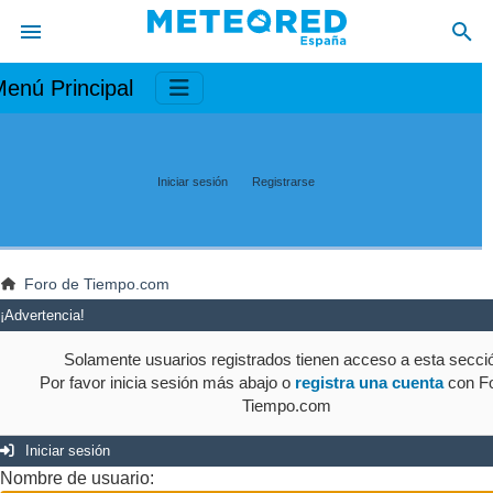
enú Principal
Iniciar sesión
Registrarse
Foro de Tiempo.com
¡Advertencia!
Solamente usuarios registrados tienen acceso a esta secci
Por favor inicia sesión más abajo o
registra una cuenta
con Fo
Tiempo.com
Iniciar sesión
Nombre de usuario: