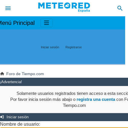
enú Principal
Iniciar sesión
Registrarse
Foro de Tiempo.com
¡Advertencia!
Solamente usuarios registrados tienen acceso a esta secci
Por favor inicia sesión más abajo o
registra una cuenta
con Fo
Tiempo.com
Iniciar sesión
Nombre de usuario: