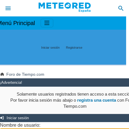
enú Principal
Iniciar sesión
Registrarse
Foro de Tiempo.com
¡Advertencia!
Solamente usuarios registrados tienen acceso a esta secci
Por favor inicia sesión más abajo o
registra una cuenta
con Fo
Tiempo.com
Iniciar sesión
Nombre de usuario: