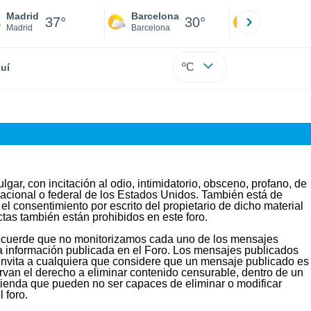
Madrid
Barcelona
Sevilla
37°
30°
40
Madrid
Barcelona
Sevilla
ºC
uí
lgar, con incitación al odio, intimidatorio, obsceno, profano, de
rnacional o federal de los Estados Unidos. También está de
l consentimiento por escrito del propietario de dicho material
tas también están prohibidos en este foro.
r recuerde que no monitorizamos cada uno de los mensajes
na información publicada en el Foro. Los mensajes publicados
Se invita a cualquiera que considere que un mensaje publicado es
servan el derecho a eliminar contenido censurable, dentro de un
ntienda que pueden no ser capaces de eliminar o modificar
 foro.