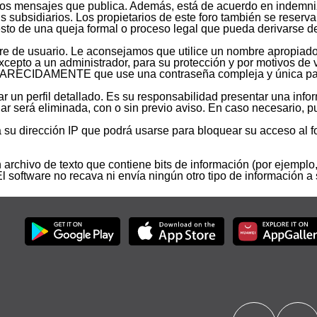
os mensajes que publica. Además, está de acuerdo en indemnizar
sus subsidiarios. Los propietarios de este foro también se reserv
sto de una queja formal o proceso legal que pueda derivarse de
mbre de usuario. Le aconsejamos que utilice un nombre apropiado
excepto a un administrador, para su protección y por motivos
RECIDAMENTE que use una contraseña compleja y única para su
r un perfil detallado. Es su responsabilidad presentar una infor
lgar será eliminada, con o sin previo aviso. En caso necesario,
u dirección IP que podrá usarse para bloquear su acceso al for
archivo de texto que contiene bits de información (por ejemplo
oftware no recava ni envía ningún otro tipo de información a 