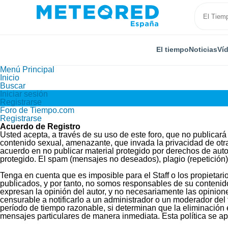
El tiempo
Noticias
Ví
Menú Principal
Inicio
Buscar
Iniciar sesión
Registrarse
Foro de Tiempo.com
Registrarse
Acuerdo de Registro
Usted acepta, a través de su uso de este foro, que no publicará 
contenido sexual, amenazante, que invada la privacidad de otra
acuerdo en no publicar material protegido por derechos de autor
protegido. El spam (mensajes no deseados), plagio (repetición
Tenga en cuenta que es imposible para el Staff o los propietar
publicados, y por tanto, no somos responsables de su contenido
expresan la opinión del autor, y no necesariamente las opinione
censurable a notificarlo a un administrador o un moderador del f
período de tiempo razonable, si determinan que la eliminación 
mensajes particulares de manera inmediata. Esta política se apl