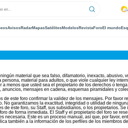
deos
Avisos
Radar
Mapas
Satélites
Modelos
Revista
Foro
El mundo
Esq
ningún material que sea falso, difamatorio, inexacto, abusivo, vu
 persona, material para adultos, o que viole cualquier ley inte
 a menos que usted sea el propietario de los derechos o tenga e
), anuncios, mensajes en cadena, esquemas piramidales y colec
ios de este foro confirmar la validez de los mensajes. Por favo
. No garantizamos la exactitud, integridad o utilidad de ningu
s de este foro, su Staff, sus subsidiarios, o los propietarios. 
oro de forma inmediata. El Staff y el propietario del foro se re
es necesaria. Este es un proceso manual, así que, por favor, e
ica también a la información de los perfiles de los miembros del