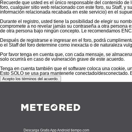
Recuerde que usted es el único responsable del contenido de l
foro, cualquier sitio web relacionado con este foro, su Staff, y 
información relacionada recabada en este servicio) en el supue
Durante el registro, usted tiene la posibilidad de elegir su no
compromete a no revelar jamás su contraseña a otra persona 
de otra persona bajo ningún concepto. Le recomendamos ENCA
Después de registrarse e ingresar en el foro, podrá cumplimenta
o el Staff del foro determine como inexacta o de naturaleza vu
Por favor tenga en cuenta que, con cada mensaje, se almacena s
solo ocurrirá en caso de vulneración grave de este acuerdo.
Tenga en cuenta también que el software coloca una cookie, un 
Esto SOLO se usa para mantenerle conectado/desconectado. El s
Descarga Gratis App Android tiempo.com