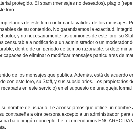
material protegido. El spam (mensajes no deseados), plagio (re
te foro.
propietarios de este foro confirmar la validez de los mensajes.
sables de su contenido. No garantizamos la exactitud, integrid
autor, y no necesariamente las opiniones de este foro, su Staff, 
censurable a notificarlo a un administrador o un moderador del 
urable, dentro de un período de tiempo razonable, si determina
r capaces de eliminar o modificar mensajes particulares de mane
nido de los mensajes que publica. Además, está de acuerdo en 
ado con este foro, su Staff, y sus subsidiarios. Los propietarios
a recabada en este servicio) en el supuesto de una queja forma
egir su nombre de usuario. Le aconsejamos que utilice un nombr
su contraseña a otra persona excepto a un administrador, para 
rsona bajo ningún concepto. Le recomendamos ENCARECIDAME
ta.