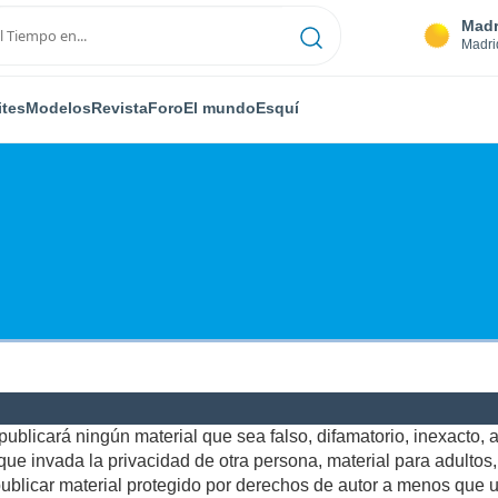
Madr
Madri
ites
Modelos
Revista
Foro
El mundo
Esquí
ublicará ningún material que sea falso, difamatorio, inexacto, ab
e invada la privacidad de otra persona, material para adultos, o
blicar material protegido por derechos de autor a menos que us