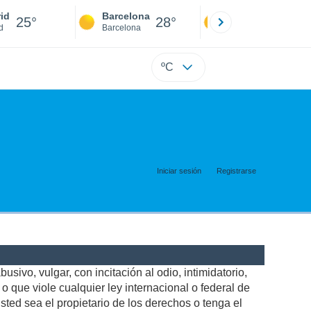
id
Barcelona
Sevilla
25°
28°
25°
d
Barcelona
Sevilla
ºC
Iniciar sesión
Registrarse
usivo, vulgar, con incitación al odio, intimidatorio,
 que viole cualquier ley internacional o federal de
ted sea el propietario de los derechos o tenga el