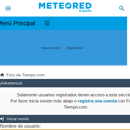
enú Principal
Iniciar sesión
Registrarse
Foro de Tiempo.com
¡Advertencia!
Solamente usuarios registrados tienen acceso a esta secci
Por favor inicia sesión más abajo o
registra una cuenta
con Fo
Tiempo.com
Iniciar sesión
Nombre de usuario: