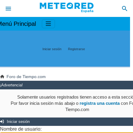
enú Principal
Iniciar sesión
Registrarse
Foro de Tiempo.com
¡Advertencia!
Solamente usuarios registrados tienen acceso a esta secci
Por favor inicia sesión más abajo o
registra una cuenta
con Fo
Tiempo.com
Iniciar sesión
Nombre de usuario: