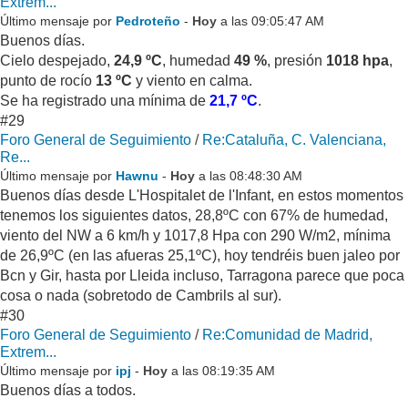
Extrem...
Último mensaje por
Pedroteño
-
Hoy
a las 09:05:47 AM
Buenos días.
Cielo despejado,
24,9 ºC
, humedad
49 %
, presión
1018 hpa
,
punto de rocío
13 ºC
y viento en calma.
Se ha registrado una mínima de
21,7 ºC
.
#29
Foro General de Seguimiento
/
Re:Cataluña, C. Valenciana,
Re...
Último mensaje por
Hawnu
-
Hoy
a las 08:48:30 AM
Buenos días desde L'Hospitalet de l'Infant, en estos momentos
tenemos los siguientes datos, 28,8ºC con 67% de humedad,
viento del NW a 6 km/h y 1017,8 Hpa con 290 W/m2, mínima
de 26,9ºC (en las afueras 25,1ºC), hoy tendréis buen jaleo por
Bcn y Gir, hasta por Lleida incluso, Tarragona parece que poca
cosa o nada (sobretodo de Cambrils al sur).
#30
Foro General de Seguimiento
/
Re:Comunidad de Madrid,
Extrem...
Último mensaje por
ipj
-
Hoy
a las 08:19:35 AM
Buenos días a todos.