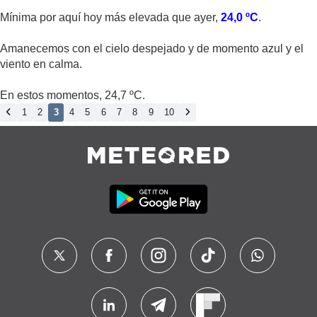
Mínima por aquí hoy más elevada que ayer,
24,0 ºC
.
Amanecemos con el cielo despejado y de momento azul y el
viento en calma.
En estos momentos, 24,7 ºC.
1
2
3
4
5
6
7
8
9
10