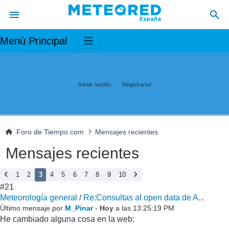
Menú Principal
Iniciar sesión
Registrarse
Foro de Tiempo.com
Mensajes recientes
Mensajes recientes
1
2
3
4
5
6
7
8
9
10
#21
Meteorología general
/
Re:Consultas al open data de A...
Último mensaje por
M_Pinar
-
Hoy
a las 13:25:19 PM
He cambiado alguna cosa en la web: