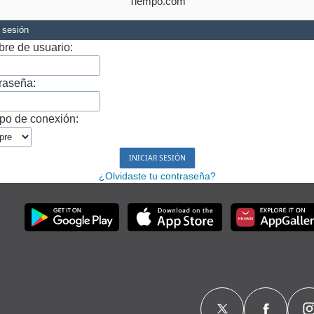
Tiempo.com
r sesión
re de usuario:
raseña:
po de conexión:
¿Olvidaste tu contraseña?