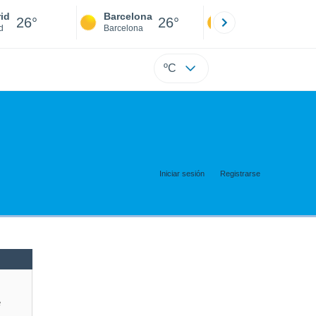
id
Barcelona
Sevilla
26°
26°
25°
d
Barcelona
Sevilla
ºC
Iniciar sesión
Registrarse
e