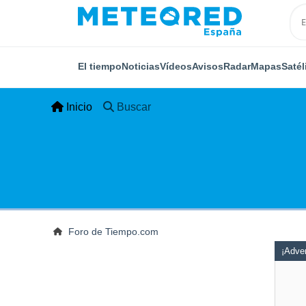
El tiempo
Noticias
Vídeos
Avisos
Radar
Mapas
Satél
Inicio
Buscar
Foro de Tiempo.com
¡Adver