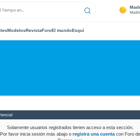
Madr
Madri
ites
Modelos
Revista
Foro
El mundo
Esquí
tencia!
Solamente usuarios registrados tienen acceso a esta sección.
Por favor inicia sesión más abajo o
registra una cuenta
con Foro d