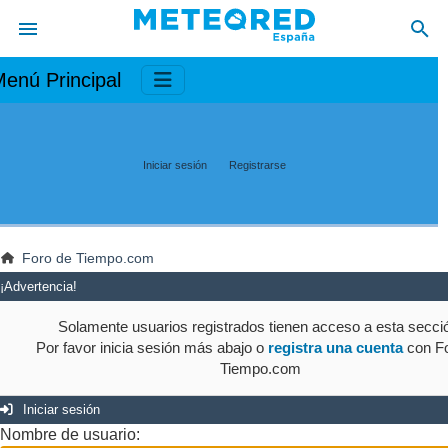
enú Principal
Iniciar sesión
Registrarse
Foro de Tiempo.com
¡Advertencia!
Solamente usuarios registrados tienen acceso a esta secci
Por favor inicia sesión más abajo o
registra una cuenta
con Fo
Tiempo.com
Iniciar sesión
Nombre de usuario: