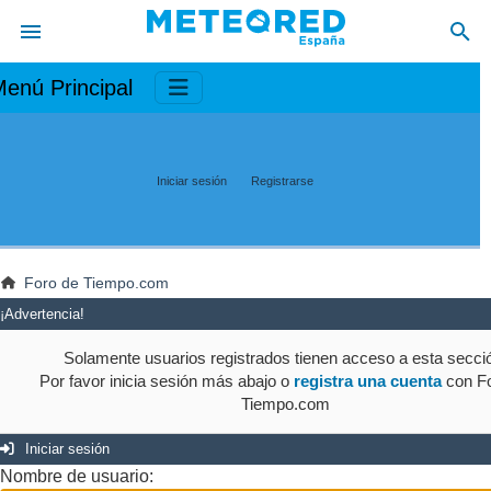
enú Principal
Iniciar sesión
Registrarse
Foro de Tiempo.com
¡Advertencia!
Solamente usuarios registrados tienen acceso a esta secci
Por favor inicia sesión más abajo o
registra una cuenta
con Fo
Tiempo.com
Iniciar sesión
Nombre de usuario: