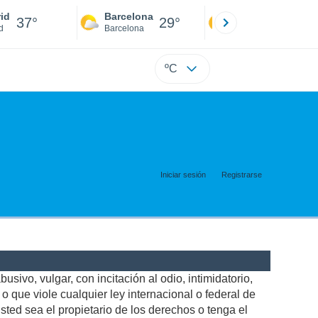
id
Barcelona
Sevilla
37°
29°
39°
d
Barcelona
Sevilla
ºC
Iniciar sesión
Registrarse
usivo, vulgar, con incitación al odio, intimidatorio,
 que viole cualquier ley internacional o federal de
ted sea el propietario de los derechos o tenga el