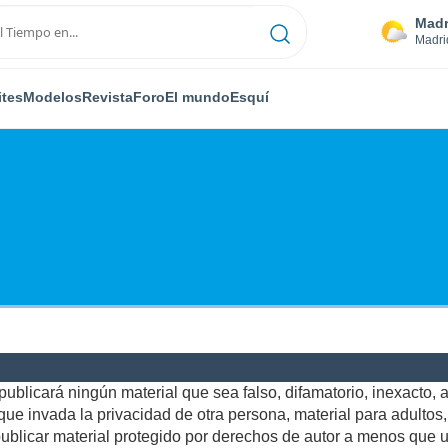
Madr
Madri
ites
Modelos
Revista
Foro
El mundo
Esquí
ublicará ningún material que sea falso, difamatorio, inexacto, ab
e invada la privacidad de otra persona, material para adultos, o
blicar material protegido por derechos de autor a menos que us