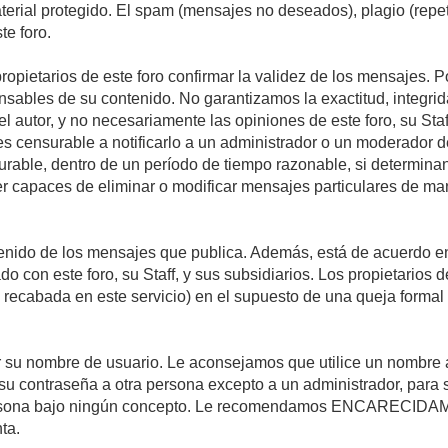
material protegido. El spam (mensajes no deseados), plagio (re
te foro.
propietarios de este foro confirmar la validez de los mensajes.
sables de su contenido. No garantizamos la exactitud, integrid
autor, y no necesariamente las opiniones de este foro, su Staff, 
censurable a notificarlo a un administrador o un moderador del 
urable, dentro de un período de tiempo razonable, si determina
r capaces de eliminar o modificar mensajes particulares de mane
nido de los mensajes que publica. Además, está de acuerdo en 
ado con este foro, su Staff, y sus subsidiarios. Los propietarios
a recabada en este servicio) en el supuesto de una queja forma
egir su nombre de usuario. Le aconsejamos que utilice un nombr
su contraseña a otra persona excepto a un administrador, para 
rsona bajo ningún concepto. Le recomendamos ENCARECIDAME
ta.