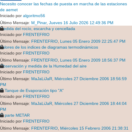
Necesito conocer las fechas de puesta en marcha de las estaciones
de aemet
Iniciado por
algoritmo56
Último Mensaje:
M_Pinar
,
Jueves 16 Julio 2026 12:49:36 PM
Medida del rocío, escarcha y cencellada
Iniciado por
FRENTEFRIO
Último Mensaje:
FRENTEFRIO
,
Lunes 05 Enero 2009 22:25:47 PM
Valores de los indices de diagramas termodinámicos
Iniciado por
FRENTEFRIO
Último Mensaje:
FRENTEFRIO
,
Lunes 05 Enero 2009 18:56:37 PM
Observación y medida de la Humedad del aire
Iniciado por
FRENTEFRIO
Último Mensaje:
MaJaLiJaR
,
Miércoles 27 Diciembre 2006 18:56:59
PM
El Tanque de Evaporación tipo "A"
Iniciado por
FRENTEFRIO
Último Mensaje:
MaJaLiJaR
,
Miércoles 27 Diciembre 2006 18:44:04
PM
El parte METAR
Iniciado por
FRENTEFRIO
Último Mensaje:
FRENTEFRIO
,
Miércoles 15 Febrero 2006 21:38:31