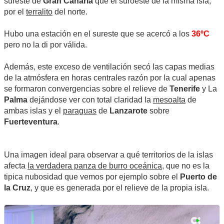
sureste de
Gran Canaria
que el suroeste de la misma isla,
por el
terralito
del norte.
Hubo una estación en el sureste que se acercó a los
36ºC
pero no la di por válida.
Además, este exceso de ventilación secó las capas medias
de la atmósfera en horas centrales razón por la cual apenas
se formaron convergencias sobre el relieve de
Tenerife
y La
Palma
dejándose ver con total claridad la
mesoalta
de
ambas islas y el
paraguas
de
Lanzarote
sobre
Fuerteventura
.
Una imagen ideal para observar a qué territorios de la islas
afecta
la verdadera panza de burro oceánica
, que no es la
tipica nubosidad que vemos por ejemplo sobre el
Puerto de
la Cruz
, y que es generada por el relieve de la propia isla.