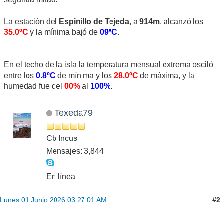
La estación del
Espinillo de Tejeda
, a
914m
, alcanzó los
35.0ºC
y la mínima bajó de
09ºC
.
En el techo de la isla la temperatura mensual extrema osciló
entre los
0.8ºC
de mínima y los
28.0ºC
de máxima, y la
humedad fue del
00%
al
100%
.
Texeda79
Cb Incus
Mensajes: 3,844
En línea
#2
Lunes 01 Junio 2026 03:27:01 AM