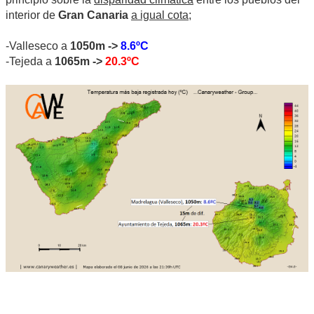
interior de
Gran Canaria
a igual cota
;
-Valleseco a
1050m ->
8.6ºC
-Tejeda a
1065m ->
20.3ºC