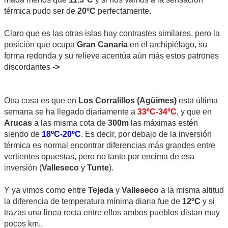
térmica pudo ser de
20ºC
perfectamente.
Claro que es las otras islas hay contrastes similares, pero la
posición que ocupa
Gran Canaria
en el archipiélago, su
forma redonda y su relieve acentúa aún más estos patrones
discordantes
->
Otra cosa es que en
Los Corralillos (Agüimes)
esta última
semana se ha llegado diariamente a
33ºC-34ºC
, y que en
Arucas
a las misma cota de
300m
las máximas estén
siendo de
18ºC-20ºC
. Es decir, por debajo de la inversión
térmica es normal encontrar diferencias más grandes entre
vertientes opuestas, pero no tanto por encima de esa
inversión (
Valleseco
y
Tunte
).
Y ya vimos como entre
Tejeda
y
Valleseco
a la misma altitud
la diferencia de temperatura mínima diaria fue de
12ºC
y si
trazas una linea recta entre ellos ambos pueblos distan muy
pocos km..