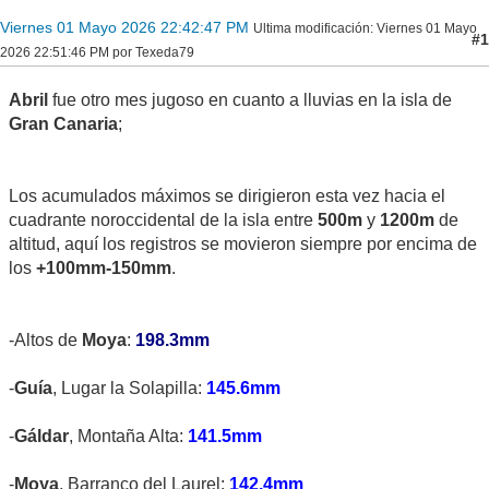
Viernes 01 Mayo 2026 22:42:47 PM
Ultima modificación
: Viernes 01 Mayo
#1
2026 22:51:46 PM por Texeda79
Abril
fue otro mes jugoso en cuanto a lluvias en la isla de
Gran Canaria
;
Los acumulados máximos se dirigieron esta vez hacia el
cuadrante noroccidental de la isla entre
500m
y
1200m
de
altitud, aquí los registros se movieron siempre por encima de
los
+100mm-150mm
.
-Altos de
Moya
:
198.3mm
-
Guía
, Lugar la Solapilla:
145.6mm
-
Gáldar
, Montaña Alta:
141.5mm
-
Moya
, Barranco del Laurel:
142.4mm