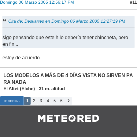
#11
Domingo 06 Marzo 2005 12:56:17 PM
Cita de: Deskartes en Domingo 06 Marzo 2005 12:27:19 PM
sigo pensando que este hilo debería tener chincheta, pero
en fin...
estoy de acuerdo....
LOS MODELOS A MÁS DE 4 DÍAS VISTA NO SIRVEN PA
RA NADA
El Altet (Elche) - 31 m. altitud
1
2
3
4
5
6
IR ARRIBA