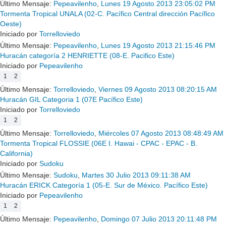
Último Mensaje:
Pepeavilenho
,
Lunes 19 Agosto 2013 23:05:02 PM
Tormenta Tropical UNALA (02-C. Pacífico Central dirección Pacífico
Oeste)
Iniciado por
Torrelloviedo
Último Mensaje:
Pepeavilenho
,
Lunes 19 Agosto 2013 21:15:46 PM
Huracán categoría 2 HENRIETTE (08-E. Pacifico Este)
Iniciado por
Pepeavilenho
1
2
Último Mensaje:
Torrelloviedo
,
Viernes 09 Agosto 2013 08:20:15 AM
Huracán GIL Categoria 1 (07E Pacífico Este)
Iniciado por
Torrelloviedo
1
2
Último Mensaje:
Torrelloviedo
,
Miércoles 07 Agosto 2013 08:48:49 AM
Tormenta Tropical FLOSSIE (06E I. Hawai - CPAC - EPAC - B.
California)
Iniciado por
Sudoku
Último Mensaje:
Sudoku
,
Martes 30 Julio 2013 09:11:38 AM
Huracán ERICK Categoría 1 (05-E. Sur de México. Pacífico Este)
Iniciado por
Pepeavilenho
1
2
Último Mensaje:
Pepeavilenho
,
Domingo 07 Julio 2013 20:11:48 PM