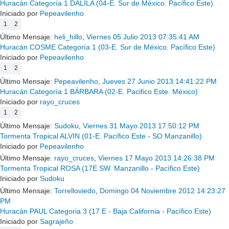
Huracán Categoría 1 DALILA (04-E. Sur de México. Pacífico Este)
Iniciado por
Pepeavilenho
1
2
Último Mensaje:
heli_hillo
,
Viernes 05 Julio 2013 07:35:41 AM
Huracán COSME Categoría 1 (03-E. Sur de México. Pacífico Este)
Iniciado por
Pepeavilenho
1
2
Último Mensaje:
Pepeavilenho
,
Jueves 27 Junio 2013 14:41:22 PM
Huracán Categoría 1 BÁRBARA (02-E. Pacifico Este. México)
Iniciado por
rayo_cruces
1
2
Último Mensaje:
Sudoku
,
Viernes 31 Mayo 2013 17:50:12 PM
Tormenta Tropical ALVIN (01-E. Pacífico Este - SO Manzanillo)
Iniciado por
Pepeavilenho
Último Mensaje:
rayo_cruces
,
Viernes 17 Mayo 2013 14:26:38 PM
Tormenta Tropical ROSA (17E SW. Manzanillo - Pacífico Este)
Iniciado por
Sudoku
Último Mensaje:
Torrelloviedo
,
Domingo 04 Noviembre 2012 14:23:27
PM
Huracán PAUL Categoria 3 (17.E - Baja California - Pacífico Este)
Iniciado por
Sagrajeño