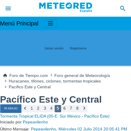
Menú Principal
Iniciar sesión
Registrarse
Foro de Tiempo.com
Foro general de Meteorología
Huracanes, tifones, ciclones, tormentas tropicales
Pacífico Este y Central
Pacífico Este y Central
1
2
3
4
5
6
7
8
IR ABAJO
Tormenta Tropical ELIDA (05-E. Sur México - Pacífico Este)
Iniciado por
Pepeavilenho
Último Mensaje:
Pepeavilenho
,
Miércoles 02 Julio 2014 20:05:41 PM