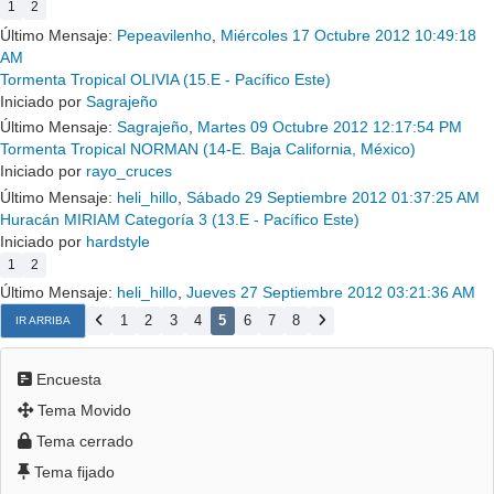
1
2
Último Mensaje:
Pepeavilenho
,
Miércoles 17 Octubre 2012 10:49:18
AM
Tormenta Tropical OLIVIA (15.E - Pacífico Este)
Iniciado por
Sagrajeño
Último Mensaje:
Sagrajeño
,
Martes 09 Octubre 2012 12:17:54 PM
Tormenta Tropical NORMAN (14-E. Baja California, México)
Iniciado por
rayo_cruces
Último Mensaje:
heli_hillo
,
Sábado 29 Septiembre 2012 01:37:25 AM
Huracán MIRIAM Categoría 3 (13.E - Pacífico Este)
Iniciado por
hardstyle
1
2
Último Mensaje:
heli_hillo
,
Jueves 27 Septiembre 2012 03:21:36 AM
1
2
3
4
5
6
7
8
IR ARRIBA
Encuesta
Tema Movido
Tema cerrado
Tema fijado