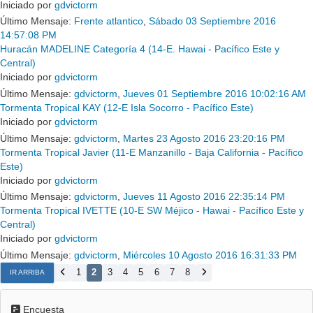
Iniciado por
gdvictorm
Último Mensaje:
Frente atlantico
,
Sábado 03 Septiembre 2016
14:57:08 PM
Huracán MADELINE Categoría 4 (14-E. Hawai - Pacífico Este y
Central)
Iniciado por
gdvictorm
Último Mensaje:
gdvictorm
,
Jueves 01 Septiembre 2016 10:02:16 AM
Tormenta Tropical KAY (12-E Isla Socorro - Pacífico Este)
Iniciado por
gdvictorm
Último Mensaje:
gdvictorm
,
Martes 23 Agosto 2016 23:20:16 PM
Tormenta Tropical Javier (11-E Manzanillo - Baja California - Pacífico
Este)
Iniciado por
gdvictorm
Último Mensaje:
gdvictorm
,
Jueves 11 Agosto 2016 22:35:14 PM
Tormenta Tropical IVETTE (10-E SW Méjico - Hawai - Pacífico Este y
Central)
Iniciado por
gdvictorm
Último Mensaje:
gdvictorm
,
Miércoles 10 Agosto 2016 16:31:33 PM
1
2
3
4
5
6
7
8
IR ARRIBA
Encuesta