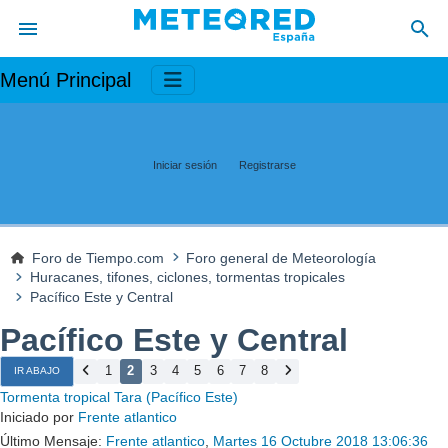
Menú Principal
Iniciar sesión
Registrarse
Foro de Tiempo.com
Foro general de Meteorología
Huracanes, tifones, ciclones, tormentas tropicales
Pacífico Este y Central
Pacífico Este y Central
1
2
3
4
5
6
7
8
IR ABAJO
Tormenta tropical Tara (Pacífico Este)
Iniciado por
Frente atlantico
Último Mensaje:
Frente atlantico
,
Martes 16 Octubre 2018 13:06:36