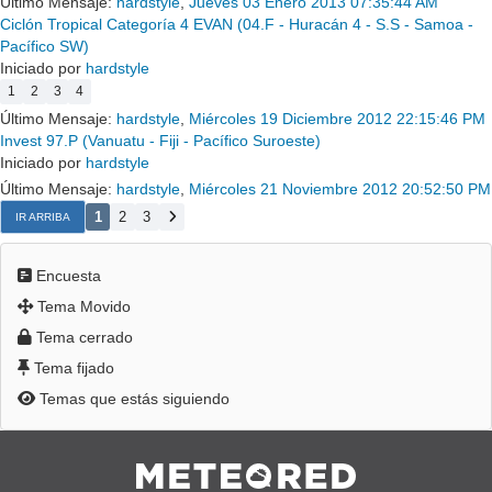
Último Mensaje:
hardstyle
,
Jueves 03 Enero 2013 07:35:44 AM
Ciclón Tropical Categoría 4 EVAN (04.F - Huracán 4 - S.S - Samoa -
Pacífico SW)
Iniciado por
hardstyle
1
2
3
4
Último Mensaje:
hardstyle
,
Miércoles 19 Diciembre 2012 22:15:46 PM
Invest 97.P (Vanuatu - Fiji - Pacífico Suroeste)
Iniciado por
hardstyle
Último Mensaje:
hardstyle
,
Miércoles 21 Noviembre 2012 20:52:50 PM
1
2
3
IR ARRIBA
Encuesta
Tema Movido
Tema cerrado
Tema fijado
Temas que estás siguiendo