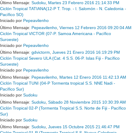
Último Mensaje:
Sudoku
,
Martes 23 Febrero 2016 21:14:33 PM
Ciclón Tropical TATIANA(12-P T. Trop. - l. Salomón - N. Caledonia -
Pacífico SO)
Iniciado por
Pepeavilenho
Último Mensaje:
Pepeavilenho
,
Viernes 12 Febrero 2016 09:20:04 AM
Ciclón Tropical VICTOR (07-P. Samoa Americana - Pacífico
Suroeste)
Iniciado por
Pepeavilenho
Último Mensaje:
gdvictorm
,
Jueves 21 Enero 2016 16:19:29 PM
Ciclón Tropical Severo ULA (Cat. 4 S.S. 06-P. Islas Fiji - Pacífico
Suroeste)
Iniciado por
Pepeavilenho
Último Mensaje:
Pepeavilenho
,
Martes 12 Enero 2016 11:42:13 AM
Ciclón Tropical TUNI (04-P Tormenta tropical S.S. NNE Nadi -
Pacífico Sur)
Iniciado por
Sudoku
Último Mensaje:
Sudoku
,
Sábado 28 Noviembre 2015 10:30:39 AM
Ciclón Tropical 02-P (Tormenta Tropical S.S. Norte de Fiji - Pacífico
Sur)
Iniciado por
Sudoku
Último Mensaje:
Sudoku
,
Jueves 15 Octubre 2015 21:46:47 PM
Ciclón Tropical 01-P (Tormenta Tropical S.S. Nueva Caledonia -