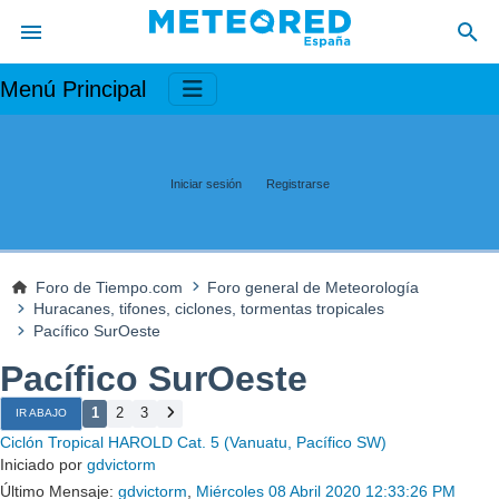
Menú Principal
Iniciar sesión
Registrarse
Foro de Tiempo.com
Foro general de Meteorología
Huracanes, tifones, ciclones, tormentas tropicales
Pacífico SurOeste
Pacífico SurOeste
1
2
3
IR ABAJO
Ciclón Tropical HAROLD Cat. 5 (Vanuatu, Pacífico SW)
Iniciado por
gdvictorm
Último Mensaje:
gdvictorm
,
Miércoles 08 Abril 2020 12:33:26 PM