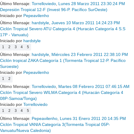
Último Mensaje:
Torrelloviedo
,
Lunes 28 Marzo 2011 23:30:24 PM
Depresión Tropical 12-F (Invest 96-P. Pacífico SurOeste)
Iniciado por
Pepeavilenho
Último Mensaje:
hardstyle
,
Jueves 10 Marzo 2011 14:24:23 PM
Ciclón Tropical Severo ATU Categoría 4 (Huracán Categoría 4 S.S
17P - Vanuatu)
Iniciado por
hardstyle
1
2
3
4
5
Último Mensaje:
hardstyle
,
Miércoles 23 Febrero 2011 22:38:10 PM
Ciclón tropical ZAKA Categoría 1 (Tormenta Tropical 12-P. Pacífico
Suroeste)
Iniciado por
Pepeavilenho
1
2
Último Mensaje:
Torrelloviedo
,
Martes 08 Febrero 2011 07:46:15 AM
Ciclón Tropical Severo WILMA Categoría 4 (Huracán Categoría 4
08P-Samoa/Tonga)
Iniciado por
Torrelloviedo
1
2
3
4
5
Último Mensaje:
Pepeavilenho
,
Lunes 31 Enero 2011 20:14:35 PM
Ciclón Tropical VANIA Categoría 3(Tormenta Tropical 05P-
Vanuatu/Nueva Caledonia)