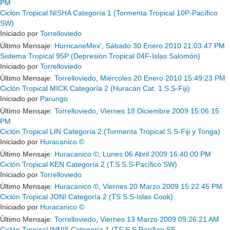
PM
Ciclón Tropical NISHA Categoría 1 (Tormenta Tropical 10P-Pacífico
SW)
Iniciado por
Torrelloviedo
Último Mensaje:
HurricaneMex'
,
Sábado 30 Enero 2010 21:03:47 PM
Sistema Tropical 95P (Depresión Tropical 04F-Islas Salomón)
Iniciado por
Torrelloviedo
Último Mensaje:
Torrelloviedo
,
Miércoles 20 Enero 2010 15:49:23 PM
Ciclón Tropical MICK Categoría 2 (Huracán Cat. 1 S.S-Fiji)
Iniciado por
Parungo
Último Mensaje:
Torrelloviedo
,
Viernes 18 Diciembre 2009 15:06:15
PM
Ciclón Tropical LIN Categoría 2 (Tormenta Tropical S.S-Fiji y Tonga)
Iniciado por
Huracanico ©
Último Mensaje:
Huracanico ©
,
Lunes 06 Abril 2009 16:40:00 PM
Ciclón Tropical KEN Categoría 2 (T.S S.S-Pacífico SW)
Iniciado por
Torrelloviedo
Último Mensaje:
Huracanico ©
,
Viernes 20 Marzo 2009 15:22:45 PM
Ciclón Tropical JONI Categoría 2 (TS S.S-Islas Cook)
Iniciado por
Huracanico ©
Último Mensaje:
Torrelloviedo
,
Viernes 13 Marzo 2009 09:26:21 AM
Ciclón Tropical INNIS Categoría 1 (TS S.S Pacífico SE-