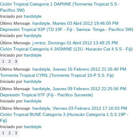
Ciclón Tropical Categoría 1 DAPHNE (Tormenta Tropical S.S -
Pacífico SW)
Iniciado por
hardstyle
Último Mensaje:
hardstyle
,
Martes 03 Abril 2012 19:46:09 PM
Depresión Tropical 93P (TD 19F - Fiji - Samoa- Tonga - Pacífico SW)
Iniciado por
hardstyle
Último Mensaje:
j.mrtnz
,
Domingo 01 Abril 2012 13:49:25 PM
Ciclón Tropical Categoría 4 JASMINE (12U -Huracán Cat 4 S.S - Fiji)
Iniciado por
hardstyle
1
2
3
Último Mensaje:
hardstyle
,
Jueves 16 Febrero 2012 21:26:40 PM
Tormenta Tropical CYRIL (Tormenta Tropical 10-P S.S. Fiji)
Iniciado por
hardstyle
Último Mensaje:
hardstyle
,
Jueves 09 Febrero 2012 22:25:56 PM
Depresión Tropical 07F (Fiji - Pacífico Suroeste)
Iniciado por
hardstyle
Último Mensaje:
hardstyle
,
Viernes 03 Febrero 2012 17:16:03 PM
Ciclón Tropical BUNE Categoría 3 (Huracán Categoría 1 S.S 19P -
Fiji)
Iniciado por
hardstyle
1
2
3