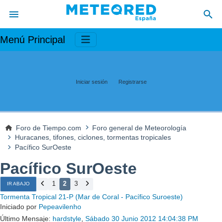
Menú Principal
Iniciar sesión
Registrarse
Foro de Tiempo.com
Foro general de Meteorología
Huracanes, tifones, ciclones, tormentas tropicales
Pacífico SurOeste
Pacífico SurOeste
1
2
3
IR ABAJO
Tormenta Tropical 21-P (Mar de Coral - Pacífico Suroeste)
Iniciado por
Pepeavilenho
Último Mensaje:
hardstyle
,
Sábado 30 Junio 2012 14:04:38 PM