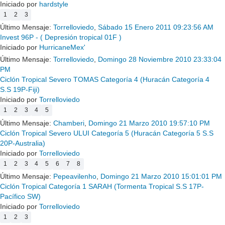
Iniciado por
hardstyle
1
2
3
Último Mensaje:
Torrelloviedo
,
Sábado 15 Enero 2011 09:23:56 AM
Invest 96P - ( Depresión tropical 01F )
Iniciado por
HurricaneMex'
Último Mensaje:
Torrelloviedo
,
Domingo 28 Noviembre 2010 23:33:04
PM
Ciclón Tropical Severo TOMAS Categoría 4 (Huracán Categoría 4
S.S 19P-Fiji)
Iniciado por
Torrelloviedo
1
2
3
4
5
Último Mensaje:
Chamberi
,
Domingo 21 Marzo 2010 19:57:10 PM
Ciclón Tropical Severo ULUI Categoría 5 (Huracán Categoría 5 S.S
20P-Australia)
Iniciado por
Torrelloviedo
1
2
3
4
5
6
7
8
Último Mensaje:
Pepeavilenho
,
Domingo 21 Marzo 2010 15:01:01 PM
Ciclón Tropical Categoría 1 SARAH (Tormenta Tropical S.S 17P-
Pacífico SW)
Iniciado por
Torrelloviedo
1
2
3