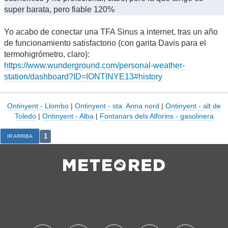
super barata, pero fiable 120%
Yo acabo de conectar una TFA Sinus a internet, tras un año
de funcionamiento satisfactorio (con garita Davis para el
termohigrómetro, claro):
https://www.wunderground.com/personal-weather-
station/dashboard?ID=IONTINYE13#history
Ontinyent - Llombo
|
Ontinyent - sta. Anna nord
|
Ontinyent - alt de
Toledo
|
Ontinyent - Alba
|
Fontanars dels Alforins - gasolinera
1
IR ARRIBA